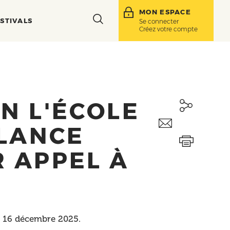
MON ESPACE
Toggle
STIVALS
Se connecter
Créez votre compte
search
bar
N L'ÉCOLE
 LANCE
 APPEL À
au 16 décembre 2025.