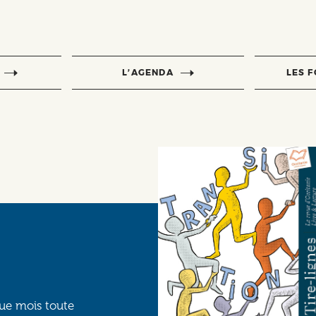
L’AGENDA
LES 
que mois toute