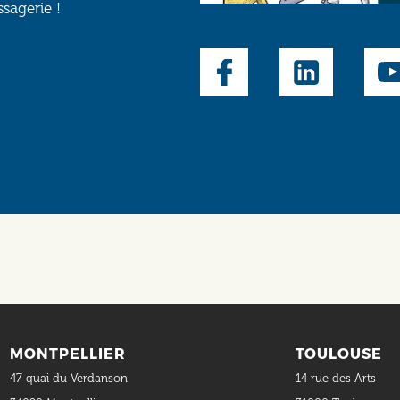
ssagerie !
Social
MONTPELLIER
TOULOUSE
47 quai du Verdanson
14 rue des Arts