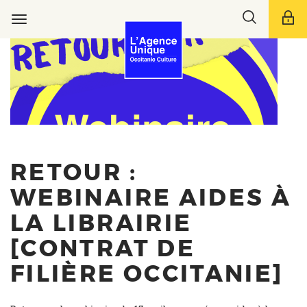
Aller
Toggle
au
Toggle
search
contenu
navigation
bar
principal
RETOUR :
WEBINAIRE AIDES À
LA LIBRAIRIE
[CONTRAT DE
FILIÈRE OCCITANIE]