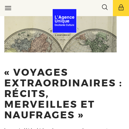
Aller
Toggle
au
Toggle
search
contenu
navigation
bar
principal
« VOYAGES
EXTRAORDINAIRES :
RÉCITS,
MERVEILLES ET
NAUFRAGES »