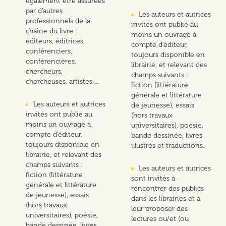
également être assurées
par d’autres
Les auteurs et autrices
professionnels de la
invités ont publié au
chaîne du livre :
moins un ouvrage à
éditeurs, éditrices,
compte d’éditeur,
conférenciers,
toujours disponible en
conférencières,
librairie, et relevant des
chercheurs,
champs suivants :
chercheuses, artistes …
fiction (littérature
générale et littérature
Les auteurs et autrices
de jeunesse), essais
invités ont publié au
(hors travaux
moins un ouvrage à
universitaires), poésie,
compte d’éditeur,
bande dessinée, livres
toujours disponible en
illustrés et traductions.
librairie, et relevant des
champs suivants :
Les auteurs et autrices
fiction (littérature
sont invités à
générale et littérature
rencontrer des publics
de jeunesse), essais
dans les librairies et à
(hors travaux
leur proposer des
universitaires), poésie,
lectures ou/et (ou
bande dessinée, livres