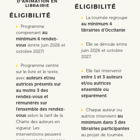
D'ANIMATION EN
LIBRAIRIE
ÉLIGIBILITÉ
ÉLIGIBILITÉ
La tournée regroupe
au minimum 4
Programme
librairies d’Occitanie
comprenant
au
minimum 6 rendez-
Elle se déroule entre
vous
(entre juin 2026 et
juin 2026 et octobre
octobre 2027)
2027.
Programme centré
Elle fait intervenir
sur le livre et le texte,
entre 1 et 3 auteurs
avec
auteurs et/ou
et/ou autrices
autrices présents sur
ensemble ou
au moins 3 des
séparément
.
rendez-vous et
rémunérés sur
l’ensemble des rendez-
Chaque auteur ou
vous
selon le tarif de la
autrice intervient
au
Charte des auteurs en
minimum dans 3 des
vigueur. Les
librairies participantes
interventions peuvent
au projet de tournée.