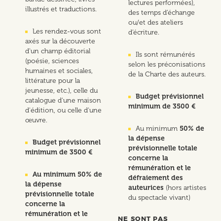
lectures performées),
illustrés et traductions.
des temps d’échange
ou/et des ateliers
Les rendez-vous sont
d’écriture.
axés sur la découverte
d'un champ éditorial
Ils sont rémunérés
(poésie, sciences
selon les préconisations
humaines et sociales,
de la Charte des auteurs.
littérature pour la
jeunesse, etc.), celle du
Budget prévisionnel
catalogue d'une maison
minimum de 3500 €
d'édition, ou celle d'une
œuvre.
Au minimum
50% de
la dépense
Budget prévisionnel
prévisionnelle totale
minimum de 3500 €
concerne la
rémunération et le
Au minimum 50% de
défraiement des
la dépense
auteurices
(hors artistes
prévisionnelle totale
du spectacle vivant)
concerne la
rémunération et le
NE SONT PAS