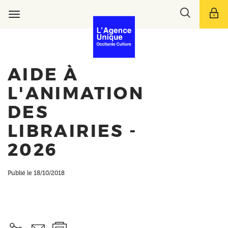
Aller
Toggle
au
Toggle
search
contenu
navigation
bar
principal
AIDE À
L'ANIMATION
DES
LIBRAIRIES -
2026
Publié le 18/10/2018