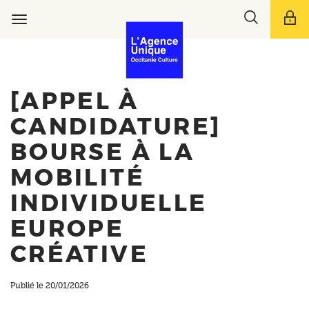
Aller
Toggle
au
Toggle
search
contenu
navigation
bar
principal
[APPEL À
CANDIDATURE]
BOURSE À LA
MOBILITÉ
INDIVIDUELLE
EUROPE
CRÉATIVE
Publié le 20/01/2026