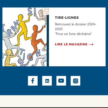
TIRE-LIGNES
Retrouvez le dossier 2024-
2025
"Pour un livre déchaîné"
LIRE LE MAGAZINE
Social