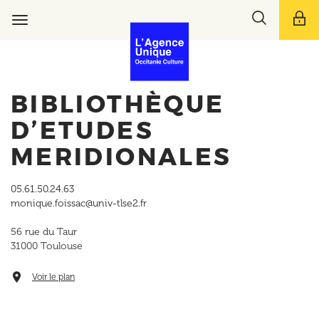
Aller
Toggle
au
Toggle
search
contenu
navigation
bar
principal
BIBLIOTHÈQUE
D’ETUDES
MERIDIONALES
05.61.50.24.63
monique.foissac@univ-tlse2.fr
56 rue du Taur
31000
Toulouse
Voir le plan