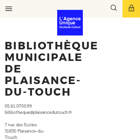
Aller
Toggle
au
Toggle
search
contenu
navigation
bar
principal
BIBLIOTHÈQUE
MUNICIPALE
DE
PLAISANCE-
DU-TOUCH
05.61.07.50.99
bibliotheque@plaisancedutouch.fr
7 rue des Ecoles
31830
Plaisance-du-
Touch