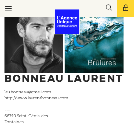
Aller
Toggle
au
Toggle
search
contenu
navigation
bar
principal
BONNEAU LAURENT
lau.bonneau@gmail.com
http://www.laurentbonneau.com
---
66740
Saint-Génis-des-
Fontaines