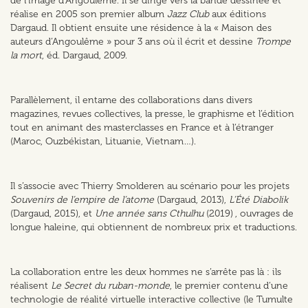
de l’image d’Angoulême. Il se dirige vers la bande dessinée et
réalise en 2005 son premier album
Jazz Club
aux éditions
Dargaud. Il obtient ensuite une résidence à la « Maison des
auteurs d’Angoulême » pour 3 ans où il écrit et dessine
Trompe
la mort
, éd. Dargaud, 2009.
Parallèlement, il entame des collaborations dans divers
magazines, revues collectives, la presse, le graphisme et l’édition
tout en animant des masterclasses en France et à l’étranger
(Maroc, Ouzbékistan, Lituanie, Vietnam…).
Il s’associe avec Thierry Smolderen au scénario pour les projets
Souvenirs de l’empire de l’atome
(Dargaud, 2013),
L’Été Diabolik
(Dargaud, 2015), et
Une année sans Cthulhu
(2019) , ouvrages de
longue haleine, qui obtiennent de nombreux prix et traductions.
La collaboration entre les deux hommes ne s’arrête pas là : ils
réalisent
Le Secret du ruban-monde
, le premier contenu d’une
technologie de réalité virtuelle interactive collective (le Tumulte