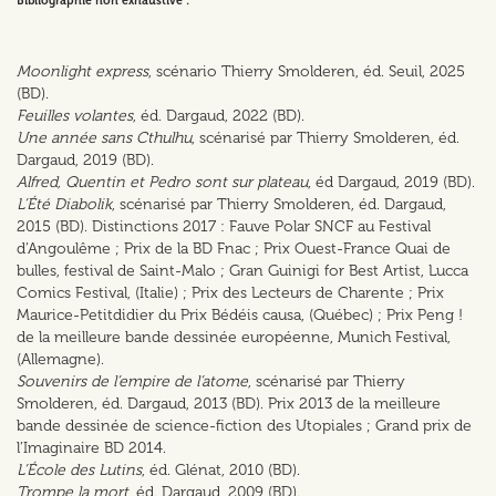
Bibliographie non exhaustive :
Moonlight express
, scénario Thierry Smolderen, éd. Seuil, 2025
(BD).
Feuilles volantes
, éd. Dargaud, 2022 (BD).
Une année sans Cthulhu
, scénarisé par Thierry Smolderen, éd.
Dargaud, 2019 (BD).
Alfred, Quentin et Pedro sont sur plateau
, éd Dargaud, 2019 (BD).
L’Été Diabolik
, scénarisé par Thierry Smolderen, éd. Dargaud,
2015 (BD). Distinctions 2017 : Fauve Polar SNCF au Festival
d’Angoulême ; Prix de la BD Fnac ; Prix Ouest-France Quai de
bulles, festival de Saint-Malo ; Gran Guinigi for Best Artist, Lucca
Comics Festival, (Italie) ; Prix des Lecteurs de Charente ; Prix
Maurice-Petitdidier du Prix Bédéis causa, (Québec) ; Prix Peng !
de la meilleure bande dessinée européenne, Munich Festival,
(Allemagne).
Souvenirs de l’empire de l’atome
, scénarisé par Thierry
Smolderen, éd. Dargaud, 2013 (BD). Prix 2013 de la meilleure
bande dessinée de science-fiction des Utopiales ; Grand prix de
l’Imaginaire BD 2014.
L’École des Lutins
, éd. Glénat, 2010 (BD).
Trompe la mort
, éd. Dargaud, 2009 (BD).