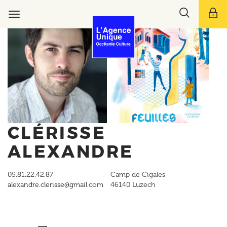
Aller
Toggle
au
Toggle
search
contenu
navigation
bar
principal
CLÉRISSE
ALEXANDRE
05.81.22.42.87
Camp de Cigales
alexandre.clerisse@gmail.com
46140
Luzech