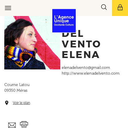
Aller
Toggle
au
Toggle
search
contenu
navigation
bar
principal
DEL
VENTO
ELENA
elenadelvento@gmail.com
http://www.elenadelvento.com
Coume Latou
09350
Méras
Voir le plan