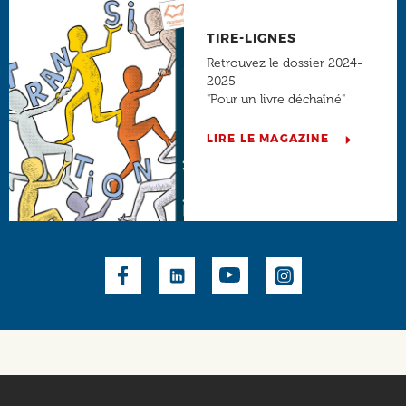
TIRE-LIGNES
Retrouvez le dossier 2024-
2025
"Pour un livre déchaîné"
LIRE LE MAGAZINE
Social