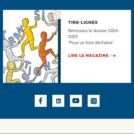
TIRE-LIGNES
Retrouvez le dossier 2024-
2025
"Pour un livre déchaîné"
LIRE LE MAGAZINE
Social