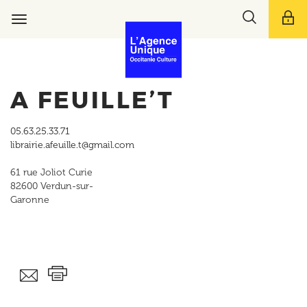
Aller
Toggle
au
Toggle
search
contenu
navigation
bar
principal
A FEUILLE’T
05.63.25.33.71
librairie.afeuille.t@gmail.com
61 rue Joliot Curie
82600
Verdun-sur-
Garonne