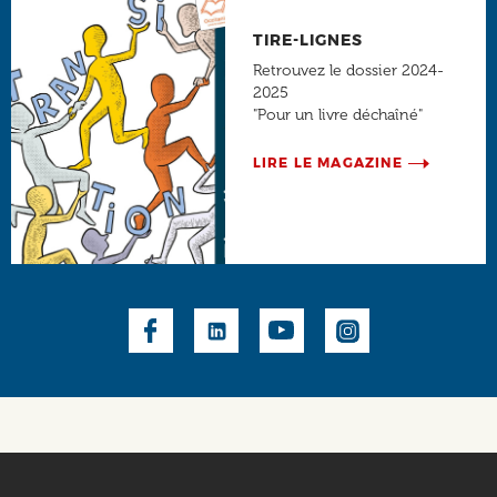
TIRE-LIGNES
Retrouvez le dossier 2024-
2025
"Pour un livre déchaîné"
LIRE LE MAGAZINE
Social