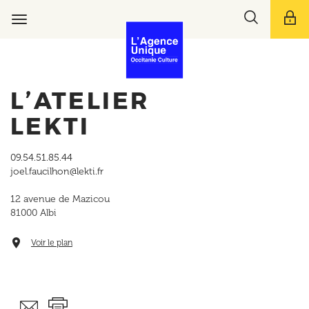
Aller
Toggle
au
Toggle
search
contenu
navigation
bar
principal
L’ATELIER
LEKTI
09.54.51.85.44
joel.faucilhon@lekti.fr
12 avenue de Mazicou
81000
Albi
Voir le plan