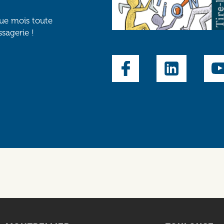
que mois toute
ssagerie !
Social