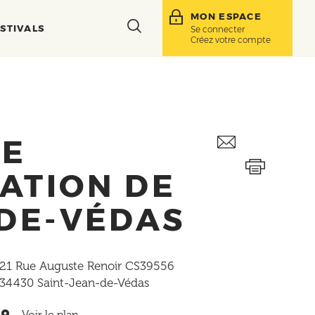
MON ESPACE
Toggle
STIVALS
Se connecter
Créez votre compte
search
bar
UE
ATION DE
-DE-VÉDAS
21 Rue Auguste Renoir CS39556
34430
Saint-Jean-de-Védas
Voir le plan