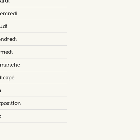
ardi
ercredi
udi
endredi
amedi
dimanche
dicapé
m
xposition
o