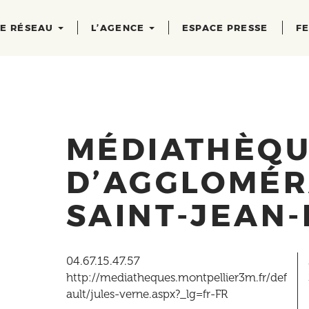
RE RÉSEAU
L’AGENCE
ESPACE PRESSE
FE
MÉDIATHÈQ
D’AGGLOMÉR
SAINT-JEAN
04.67.15.47.57
http://mediatheques.montpellier3m.fr/def
ault/jules-verne.aspx?_lg=fr-FR