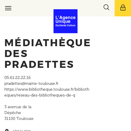
Aller
Toggle
au
Toggle
search
contenu
navigation
bar
principal
MÉDIATHÈQUE
DES
PRADETTES
05.61.22.22.16
pradettes@mairie-toulouse.fr
https://www.bibliotheque.toulouse.fr/biblioth
eques/reseau-des-bibliotheques-de-q
3 avenue de la
Dépêche
31100
Toulouse