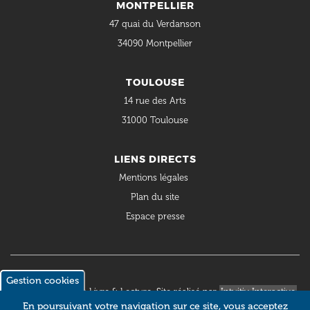
MONTPELLIER
47 quai du Verdanson
34090 Montpellier
TOULOUSE
14 rue des Arts
31000 Toulouse
LIENS DIRECTS
Mentions légales
Plan du site
Espace presse
Gestion cookies
© 2018 Occitanie Livre & Lecture. Site réalisé par
Intuitiv Interactive
En poursuivant votre navigation sur ce site, vous acceptez