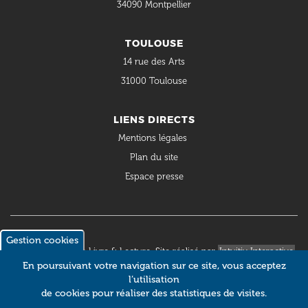
34090 Montpellier
TOULOUSE
14 rue des Arts
31000 Toulouse
LIENS DIRECTS
Mentions légales
Plan du site
Espace presse
Gestion cookies
© 2018 Occitanie Livre & Lecture. Site réalisé par
Intuitiv Interactive
En poursuivant votre navigation sur ce site, vous acceptez
l’utilisation
de cookies pour réaliser des statistiques de visites.