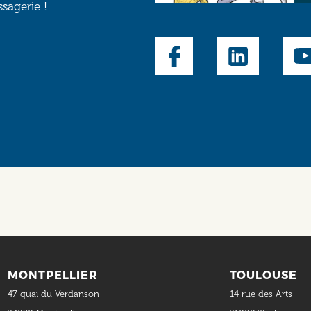
ssagerie !
Social
MONTPELLIER
TOULOUSE
47 quai du Verdanson
14 rue des Arts