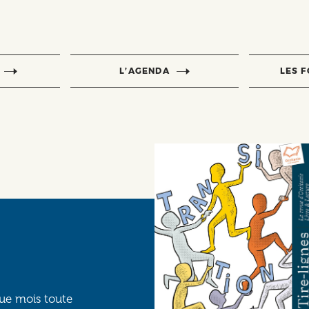
L’AGENDA
LES 
que mois toute