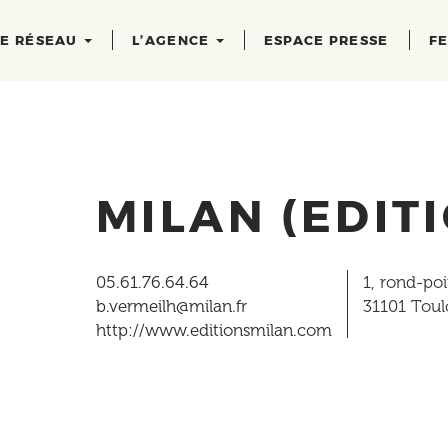
RE RÉSEAU
L’AGENCE
ESPACE PRESSE
FE
MILAN (EDIT
05.61.76.64.64
1, rond-po
b.vermeilh@milan.fr
31101
Toul
http://www.editionsmilan.com