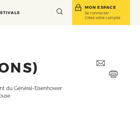
MON ESPACE
Toggle
STIVALS
Se connecter
Créez votre compte
search
bar
IONS)
int du Général-Eisenhower
ouse