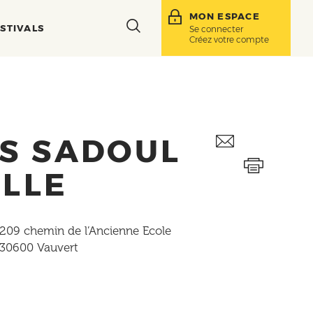
MON ESPACE
Toggle
STIVALS
Se connecter
Créez votre compte
search
bar
ES SADOUL
ELLE
209 chemin de l’Ancienne Ecole
30600
Vauvert