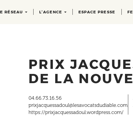
RE RÉSEAU
L’AGENCE
ESPACE PRESSE
FE
PRIX JACQU
DE LA NOUV
04.66.73.16.56
prixjacquessadoul@lesavocatsdudiable.com
https://prixjacquessadoul.wordpress.com/