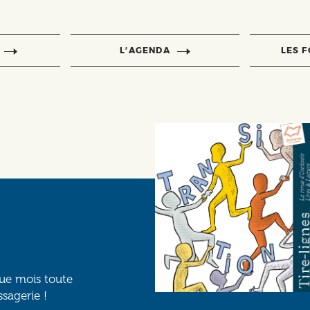
L’AGENDA
LES 
que mois toute
ssagerie !