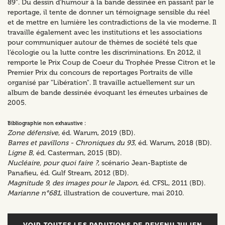
89". Du dessin d’humour à la bande dessinée en passant par le
reportage, il tente de donner un témoignage sensible du réel
et de mettre en lumière les contradictions de la vie moderne. Il
travaille également avec les institutions et les associations
pour communiquer autour de thèmes de société tels que
l’écologie ou la lutte contre les discriminations. En 2012, il
remporte le Prix Coup de Coeur du Trophée Presse Citron et le
Premier Prix du concours de reportages Portraits de ville
organisé par "Libération". Il travaille actuellement sur un
album de bande dessinée évoquant les émeutes urbaines de
2005.
Bibliographie non exhaustive :
Zone défensive
, éd. Warum, 2019 (BD).
Barres et pavillons - Chroniques du 93
, éd. Warum, 2018 (BD).
Ligne B
, éd. Casterman, 2015 (BD).
Nucléaire, pour quoi faire ?
, scénario Jean-Baptiste de
Panafieu, éd. Gulf Stream, 2012 (BD).
Magnitude 9, des images pour le Japon
, éd. CFSL, 2011 (BD).
Marianne n°681
, illustration de couverture, mai 2010.
VOIR TOUTES LES PARUTIONS DE
REVENU JULIEN