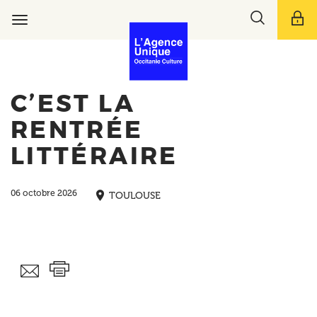
Aller
Toggle
au
Toggle
search
contenu
navigation
bar
principal
C’EST LA
RENTRÉE
LITTÉRAIRE
06 octobre 2026
TOULOUSE