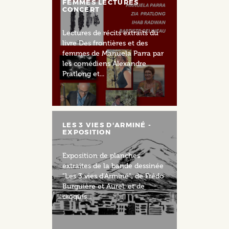
FEMMES LECTURES
CONCERT
Lectures de récits extraits du
livre Des frontières et des
femmes de Manuela Parra par
les comédiens Alexandre
Pratlong et...
LES 3 VIES D'ARMINÉ -
EXPOSITION
Exposition de planches
extraites de la bande dessinée
"Les 3 vies d'Arminé", de Frédo
Burguière et Aurel, et de
croquis...