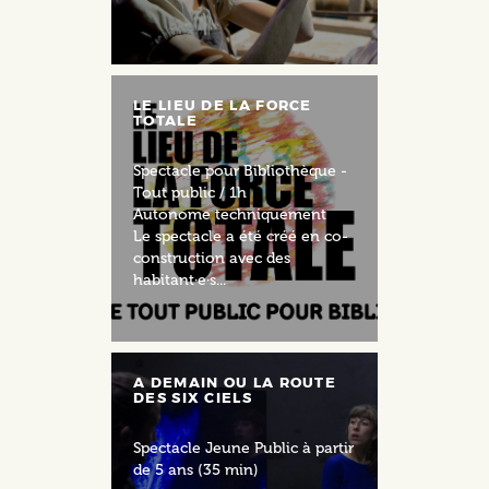
LE LIEU DE LA FORCE
TOTALE
Spectacle pour Bibliothèque -
Tout public / 1h
Autonome techniquement
Le spectacle a été créé en co-
construction avec des
habitant∙e·s...
A DEMAIN OU LA ROUTE
DES SIX CIELS
Spectacle Jeune Public à partir
de 5 ans (35 min)