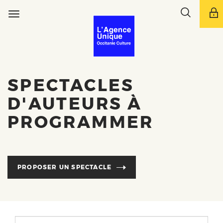
Aller
Toggle
au
Toggle
search
contenu
navigation
bar
principal
SPECTACLES
D'AUTEURS À
PROGRAMMER
PROPOSER UN SPECTACLE