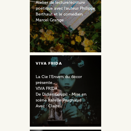
Atelier de lecture/écriture
poétique avec l'auteur Philippe
Berthaut et le comédien
Marcel Grange
VIVA FRIDA
La Cie l'Envers du décor
présente...
VIVA FRIDA
De Didier Goupil - Mise en
scène Karelle Prugnaud
Avec : Claire...