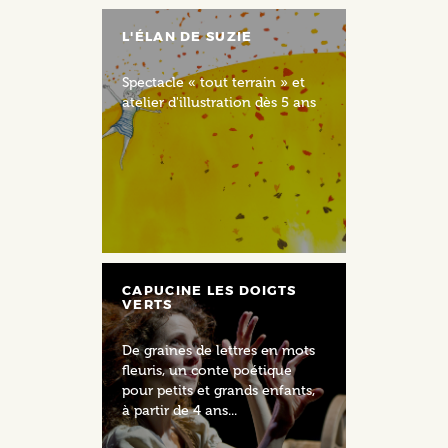
L'ÉLAN DE SUZIE
Spectacle « tout terrain » et
atelier d'illustration dès 5 ans
CAPUCINE LES DOIGTS
VERTS
De graines de lettres en mots
fleuris, un conte poétique
pour petits et grands enfants,
à partir de 4 ans...