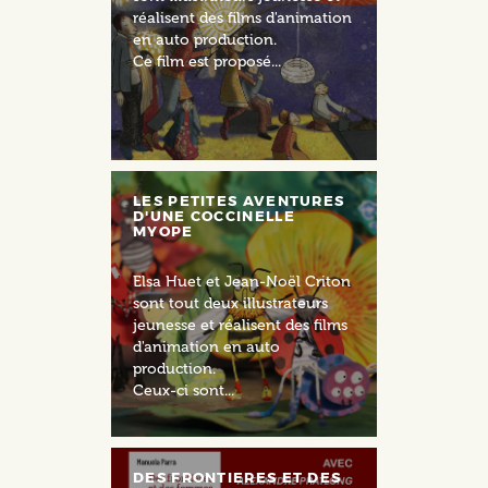
réalisent des films d'animation
en auto production.
Ce film est proposé...
LES PETITES AVENTURES
D'UNE COCCINELLE
MYOPE
Elsa Huet et Jean-Noël Criton
sont tout deux illustrateurs
jeunesse et réalisent des films
d'animation en auto
production.
Ceux-ci sont...
DES FRONTIERES ET DES