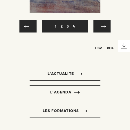
Pagination
Page
1
Page
2
Page
3
Page
4
courante
.CSV
.PDF
L’ACTUALITÉ
L’AGENDA
LES FORMATIONS