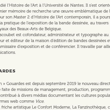
é l’Histoire de l’Art à l’Université de Nantes. Il s’est orie
mier mémoire de recherche une œuvre emblématique de la 
son Master 2 d’Histoire de l’Art contemporain, il a poursui
la pratique de l’exposition de la bande dessinée, au travers
yaux des Beaux-Arts de Belgique.
scoubet est cofondateur, administrateur et typographe au se
eur et éditeur de la maison d'édition de bandes dessinées e
missaire d'exposition et de conférencier. Il travaille par ai
cations.
ARDES
 » Gouardes est depuis septembre 2019 le nouveau directe
le faite de missions de management, production, programma
rs contribué à divers médias documentant les cultures pop
formes web comme
Vice
.
 friche artistique Le Confort Moderne, La Fanzinothèque,