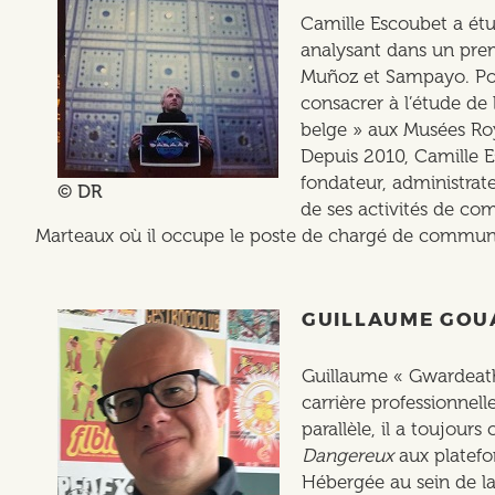
Camille Escoubet a étudi
analysant dans un pre
Muñoz et Sampayo. Pour 
consacrer à l’étude de 
belge » aux Musées Ro
Depuis 2010, Camille E
fondateur, administrat
© DR
de ses activités de com
Marteaux où il occupe le poste de chargé de communi
GUILLAUME GOU
Guillaume « Gwardeath
carrière professionnel
parallèle, il a toujou
Dangereux
aux plate
Hébergée au sein de la