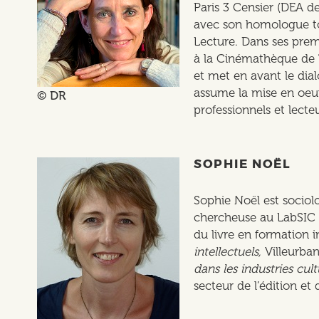
Paris 3 Censier (DEA d
avec son homologue tou
Lecture. Dans ses prem
à la Cinémathèque de T
et met en avant le dial
assume la mise en oeuv
© DR
professionnels et lecteu
SOPHIE NOËL
Sophie Noël est sociol
chercheuse au LabSIC (
du livre en formation i
intellectuels,
Villeurban
dans les industries cult
secteur de l’édition et d