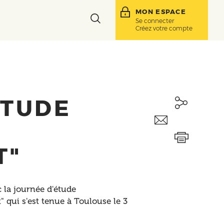
MON ESPACE
Toggle
Se connecter
Créez votre compte
search
bar
ÉTUDE
T"
 la journée d'étude
 qui s'est tenue à Toulouse le 3