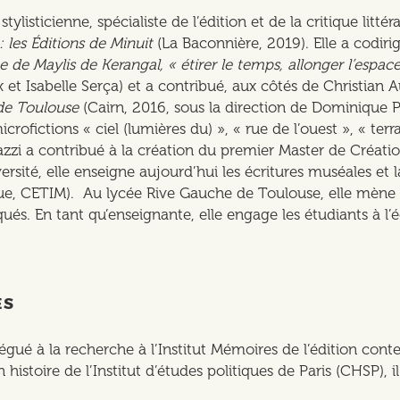
tylisticienne, spécialiste de l’édition et de la critique littér
: les Éditions de Minuit
(La Baconnière, 2019). Elle a codir
 de Maylis de Kerangal, « étirer le temps, allonger l’espace
 et Isabelle Serça) et a contribué, aux côtés de Christian 
de Toulouse
(Cairn, 2016, sous la direction de Dominique P
rofictions « ciel (lumières du) », « rue de l’ouest », « terr
zi a contribué à la création du premier Master de Création 
ersité, elle enseigne aujourd’hui les écritures muséales et 
que, CETIM). Au lycée Rive Gauche de Toulouse, elle mène de
ués. En tant qu’enseignante, elle engage les étudiants à l’é
ES
légué à la recherche à l’Institut Mémoires de l’édition con
histoire de l’Institut d’études politiques de Paris (CHSP),