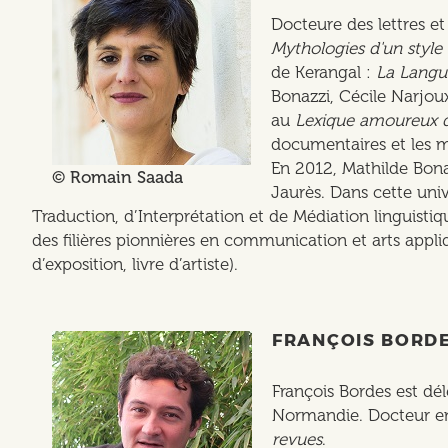
Docteure des lettres et s
Mythologies d'un style 
de Kerangal :
La Langue
Bonazzi, Cécile Narjoux
au
Lexique amoureux 
documentaires et les mic
En 2012, Mathilde Bonaz
© Romain Saada
Jaurès. Dans cette univ
Traduction, d’Interprétation et de Médiation linguisti
des filières pionnières en communication et arts appliq
d’exposition, livre d’artiste).
FRANÇOIS BORD
François Bordes est dé
Normandie. Docteur en 
revues
.