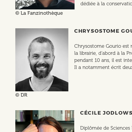
dédiée à la conservati
© La Fanzinothèque
CHRYSOSTOME GO
Chrysostome Gourio est né
la librairie, d’abord à la
pendant 10 ans, il est in
Il a notamment écrit deux
© DR
CÉCILE JODLOWS
Diplômée de Sciences Po