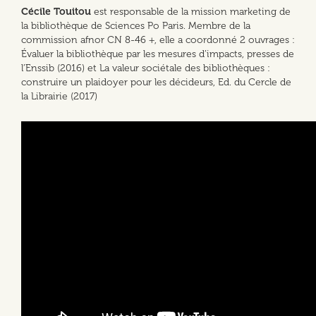
Cécile Touitou
est responsable de la mission marketing de
la bibliothèque de Sciences Po Paris. Membre de la
commission afnor CN 8-46 +, elle a coordonné 2 ouvrages :
Évaluer la bibliothèque par les mesures d’impacts, presses de
l’Enssib (2016) et La valeur sociétale des bibliothèques :
construire un plaidoyer pour les décideurs, Ed. du Cercle de
la Librairie (2017)