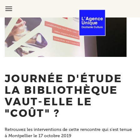
Aller
au
Toggle
contenu
navigation
principal
JOURNÉE D'ÉTUDE
LA BIBLIOTHÈQUE
VAUT-ELLE LE
"COÛT" ?
Retrouvez les interventions de cette rencontre qui s'est tenue
à Montpellier le 17 octobre 2019