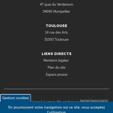
47 quai du Verdanson
34090 Montpellier
TOULOUSE
14 rue des Arts
31000 Toulouse
LIENS DIRECTS
Mentions légales
Plan du site
Espace presse
Gestion cookies
© 2018 Occitanie Livre & Lecture. Site réalisé par
Intuitiv Interactive
En poursuivant votre navigation sur ce site, vous acceptez
l’utilisation