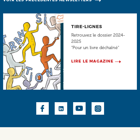
TIRE-LIGNES
Retrouvez le dossier 2024-
2025
"Pour un livre déchaîné"
LIRE LE MAGAZINE
Social