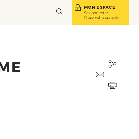
MON ESPACE
Toggle
Se connecter
Créez votre compte
search
bar
IME