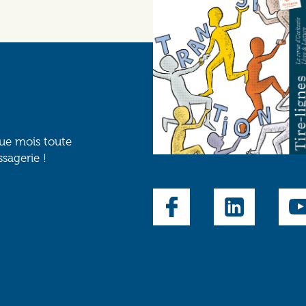
que mois toute
ssagerie !
Social