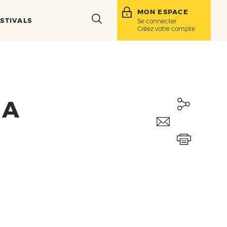
MON ESPACE
Toggle
STIVALS
Se connecter
Créez votre compte
search
bar
LA