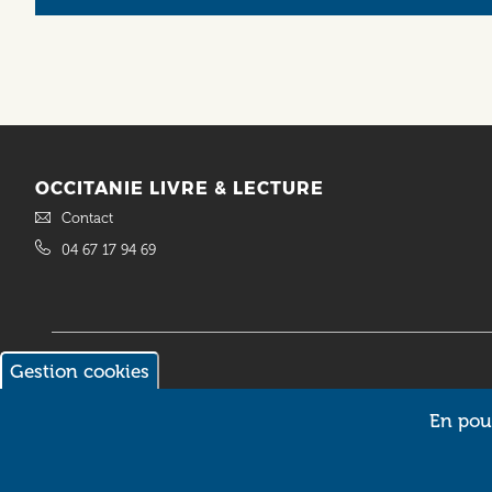
OCCITANIE LIVRE & LECTURE
Contact
04 67 17 94 69
Gestion cookies
© 2018 Occitanie Livre & Lecture. Site réalisé par
Intuitiv Interactive
En pour