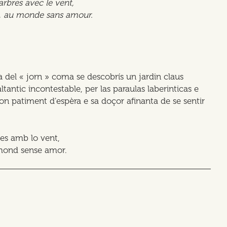
 arbres avec le vent,
nts, au monde sans amour.
a del « jorn » coma se descobrís un jardin claus
tantic incontestable, per las paraulas laberinticas e
on patiment d'espèra e sa doçor afinanta de se sentir
res amb lo vent,
n mond sense amor.