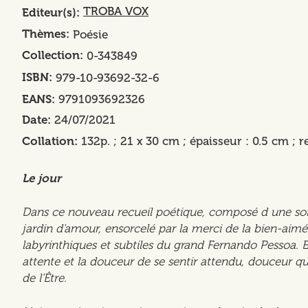
TROBA VOX
Editeur(s)
Thèmes
Poésie
Collection
0-343849
ISBN
979-10-93692-32-6
EANS
9791093692326
Date
24/07/2021
Collation
132p. ; 21 x 30 cm ; épaisseur : 0.5 cm ; r
Le jour
Dans ce nouveau recueil poétique, composé d une soix
jardin d'amour, ensorcelé par la merci de la bien-aimée
labyrinthiques et subtiles du grand Fernando Pessoa. 
attente et la douceur de se sentir attendu, douceur qui
de l'Être.