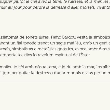
uguer plutôt le ciel avec la terre, le ruisseau et la mer, les
a nuit au jour pour perdre la détresse d aller mortels, viva
santenat de sonets liures, Franc Bardou vesita la simbolic
nant un fial ipnotic trenat un sègle mai lèu, amb un geni al
rnals, simbolistas e metafisics gnostics, evoca amor dins s
mporta tot dins lo revolum espiritual de l'Èsser.
ailèu lo cèl amb nòstra tèrra, e lo riu amb la mar, los alb
 al jorn per quitar la destressa d'anar mortals e vius per u