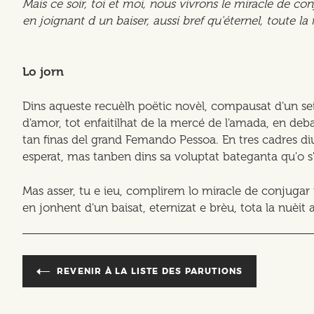
Mais ce soir, toi et moi, nous vivrons le miracle de conj
en joignant d un baiser, aussi bref qu'éternel, toute l
Lo jorn
Dins aqueste recuèlh poëtic novèl, compausat d'un seis
d'amor, tot enfaitilhat de la mercé de l'amada, en deba
tan finas del grand Femando Pessoa. En tres cadres diu
esperat, mas tanben dins sa voluptat bateganta qu'o s'e
Mas asser, tu e ieu, complirem lo miracle de conjugar m
en jonhent d'un baisat, eternizat e brèu, tota la nuèit
REVENIR À LA LISTE DES PARUTIONS