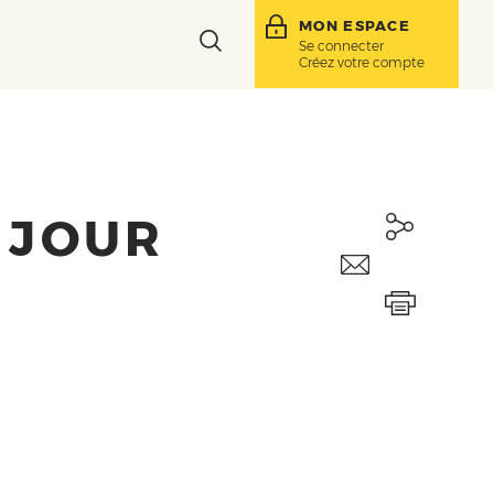
MON ESPACE
Toggle
Se connecter
Créez votre compte
search
bar
E JOUR