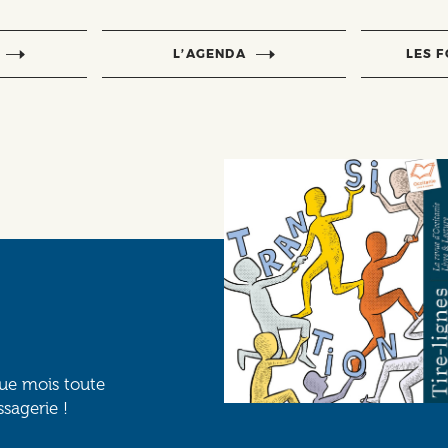
L’AGENDA
LES 
que mois toute
ssagerie !