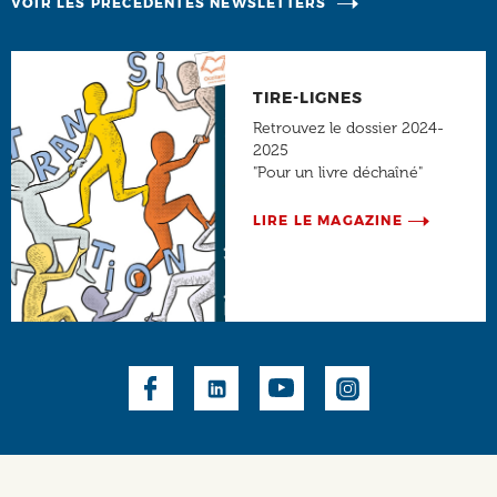
VOIR LES PRÉCÉDENTES NEWSLETTERS
TIRE-LIGNES
Retrouvez le dossier 2024-
2025
"Pour un livre déchaîné"
LIRE LE MAGAZINE
Social