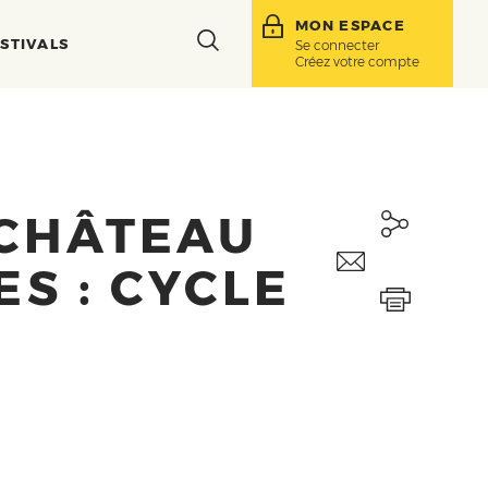
MON ESPACE
Toggle
STIVALS
Se connecter
Créez votre compte
search
bar
 CHÂTEAU
ES : CYCLE