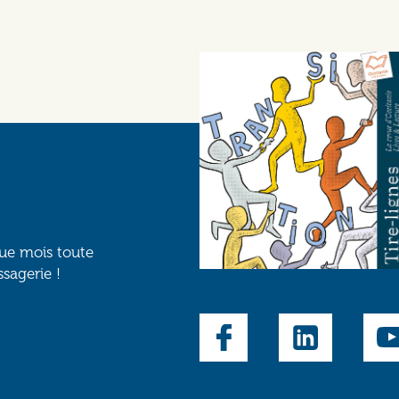
que mois toute
ssagerie !
Social