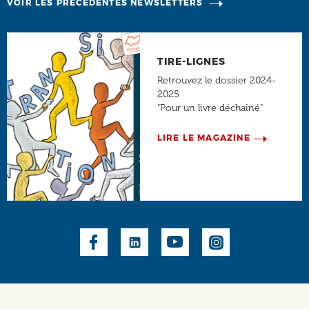
VOIR LES PRÉCÉDENTES NEWSLETTERS
TIRE-LIGNES
Retrouvez le dossier 2024-
2025
"Pour un livre déchaîné"
LIRE LE MAGAZINE
Social