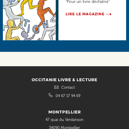
"Pour un livre déchaîné"
LIRE LE MAGAZINE
Social
OCCITANIE LIVRE & LECTURE
Contact
04 67 17 94 69
MONTPELLIER
47 quai du Verdanson
34090 Montpellier