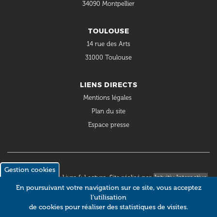
34090 Montpellier
TOULOUSE
14 rue des Arts
31000 Toulouse
LIENS DIRECTS
Mentions légales
Plan du site
Espace presse
Gestion cookies
© 2018 Occitanie Livre & Lecture. Site réalisé par
Intuitiv Interactive
En poursuivant votre navigation sur ce site, vous acceptez
l’utilisation
de cookies pour réaliser des statistiques de visites.