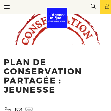
Aller
Toggle
au
Toggle
search
contenu
navigation
bar
principal
PLAN DE
CONSERVATION
PARTAGÉE :
JEUNESSE