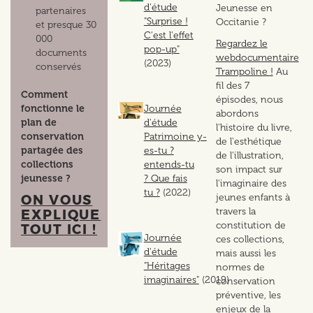
d'étude
Jeunesse en
partenaires
"Surprise !
Occitanie ?
et presque 30
C'est l'effet
000
Regardez le
pop-up"
documents
webdocumentaire
(2023)
conservés
Trampoline !
Au
fil des 7
Comment
épisodes, nous
fonctionne le
Journée
abordons
plan de
d'étude
l'histoire du livre,
conservation
Patrimoine y-
de l'esthétique
partagée des
es-tu ?
de l'illustration,
collections
entends-tu
son impact sur
jeunesse ?
? Que fais
l'imaginaire des
tu ?
(2022)
jeunes enfants à
ON VOUS
travers la
EXPLIQUE
constitution de
TOUT ICI !
Journée
ces collections,
d'étude
mais aussi les
"Héritages
normes de
imaginaires"
(2019)
conservation
préventive, les
enjeux de la