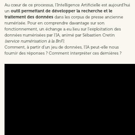
Au cœur de ce processus, l'Intelligence Artificielle est aujourd'hui
un
outil permettant de développer la recherche et le
traitement des données
dans les corpus de presse ancienne
numérisée. Pour en comprendre davantage sur son
fonctionnement, un échange a eu lieu sur l'exploitation des
données numérisées par l'IA, animé par Sébastien Cretin
(service numérisation à la BnF)
.
Comment, à partir d'un jeu de données, l'IA peut-elle nous
fournir des réponses ? Comment interpréter ces dernières ?