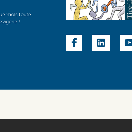
que mois toute
ssagerie !
Social