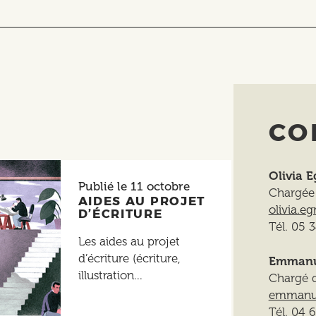
CO
Olivia E
Publié le
11 octobre
Chargée 
AIDES AU PROJET
olivia.eg
D’ÉCRITURE
Tél. 05 
Les aides au projet
d’écriture (écriture,
Emmanue
illustration...
Chargé d
emmanuel
Tél. 04 