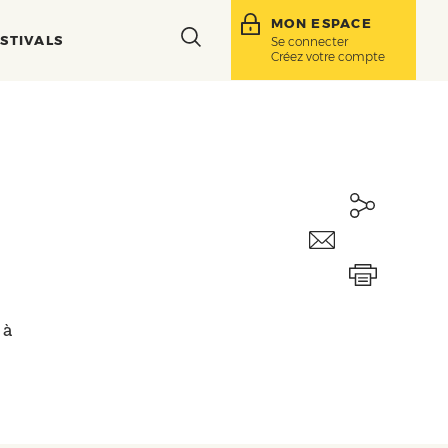
MON ESPACE
Toggle
STIVALS
Se connecter
Créez votre compte
search
bar
 à