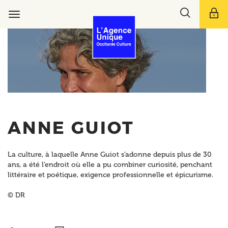
Aller
Toggle
au
Toggle
search
contenu
navigation
bar
principal
ANNE GUIOT
La culture, à laquelle Anne Guiot s’adonne depuis plus de 30
ans, a été l’endroit où elle a pu combiner curiosité, penchant
littéraire et poétique, exigence professionnelle et épicurisme.
© DR