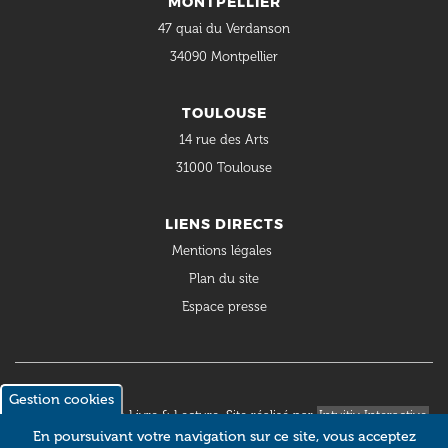
MONTPELLIER
47 quai du Verdanson
34090 Montpellier
TOULOUSE
14 rue des Arts
31000 Toulouse
LIENS DIRECTS
Mentions légales
Plan du site
Espace presse
Gestion cookies
© 2018 Occitanie Livre & Lecture. Site réalisé par
Intuitiv Interactive
En poursuivant votre navigation sur ce site, vous acceptez