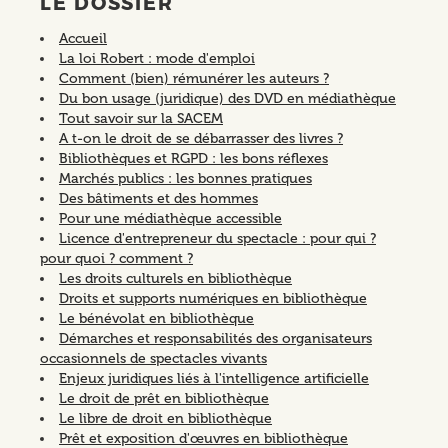
LE DOSSIER
Accueil
La loi Robert : mode d'emploi
Comment (bien) rémunérer les auteurs ?
Du bon usage (juridique) des DVD en médiathèque
Tout savoir sur la SACEM
A t-on le droit de se débarrasser des livres ?
Bibliothèques et RGPD : les bons réflexes
Marchés publics : les bonnes pratiques
Des bâtiments et des hommes
Pour une médiathèque accessible
Licence d'entrepreneur du spectacle : pour qui ?
pour quoi ? comment ?
Les droits culturels en bibliothèque
Droits et supports numériques en bibliothèque
Le bénévolat en bibliothèque
Démarches et responsabilités des organisateurs
occasionnels de spectacles vivants
Enjeux juridiques liés à l'intelligence artificielle
Le droit de prêt en bibliothèque
Le libre de droit en bibliothèque
Prêt et exposition d'œuvres en bibliothèque