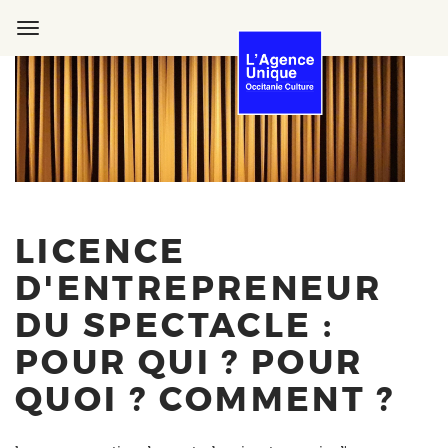
Aller
au
Toggle
contenu
navigation
principal
LICENCE
D'ENTREPRENEUR
DU SPECTACLE :
POUR QUI ? POUR
QUOI ? COMMENT ?