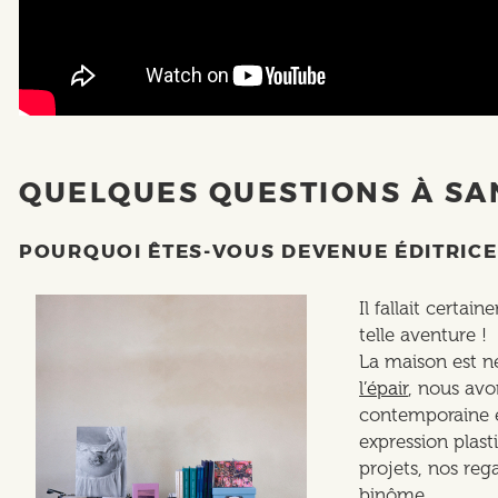
QUELQUES QUESTIONS À SA
POURQUOI ÊTES-VOUS DEVENUE ÉDITRICE
Il fallait certai
telle aventure !
La maison est 
l’épair
, nous av
contemporaine e
expression plast
projets, nos reg
binôme.