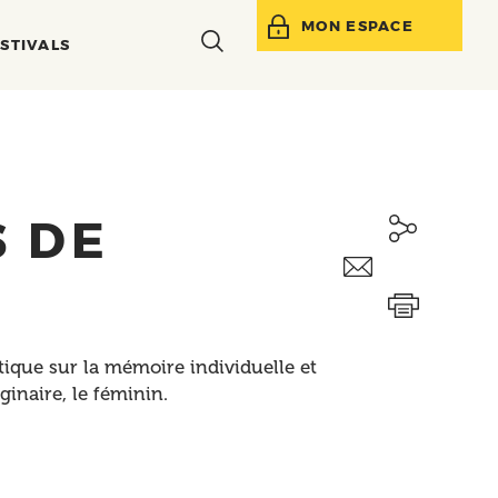
MON ESPACE
Toggle
STIVALS
search
bar
S DE
tique sur la mémoire individuelle et
aginaire, le féminin.