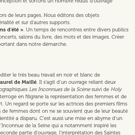
nception et sortons un nombre réduit d’ouvrage
ors de leurs pages. Nous éditons des objets
alité et sur d’autres supports.
ins d’été »
. Un temps de rencontres entre divers publics
concerts, salons du livre, des mots et des images. Créer
 important dans notre démarche.
iter le très beau travail en noir et blanc de
aurel de Maillé
. Il s’agit d’un ouvrage reliant deux
ographiques
Les Inconnues de la Scène
suivi de
Holy
interroge en filigrane la représentation des femmes et de
rt. Un regard se porte sur les actrices des premiers films
s de femmes dont on ne se souvient que de leur beauté
dentité a disparu. C’est aussi une mise en abyme d’un
 l’Inconnue de la Seine qui a notamment inspiré les
 seconde partie d’ouvrage, l’interprétation des Saintes