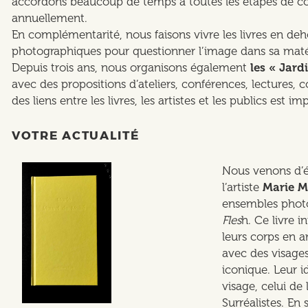
accordons beaucoup de temps à toutes les étapes de co
annuellement.
En complémentarité, nous faisons vivre les livres en deh
photographiques pour questionner l’image dans sa matéri
Depuis trois ans, nous organisons également
les « Jard
avec des propositions d’ateliers, conférences, lectures, 
des liens entre les livres, les artistes et les publics est
VOTRE ACTUALITÉ
Nous venons d’éd
l’artiste
Marie M
ensembles phot
Fles
h. Ce livre 
leurs corps en a
avec des visage
iconique. Leur i
visage, celui de
Surréalistes. En