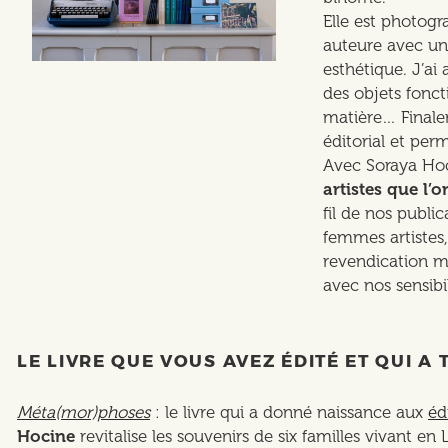
Elle est photogr
auteure avec un 
esthétique. J’ai
des objets fonct
matière… Finale
éditorial et per
Avec Soraya Hoc
artistes que l’
fil de nos publi
femmes artistes
revendication ma
avec nos sensibi
LE LIVRE QUE VOUS AVEZ ÉDITÉ ET QUI 
Méta(mor)phoses
: le livre qui a donné naissance aux
éd
Hocine
revitalise les souvenirs de six familles vivant e