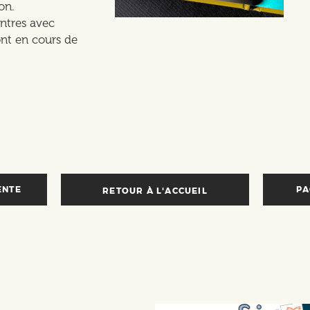
on.
ntres avec
sont en cours de
ENTE
PA
PA
RETOUR À L'ACCUEIL
SU