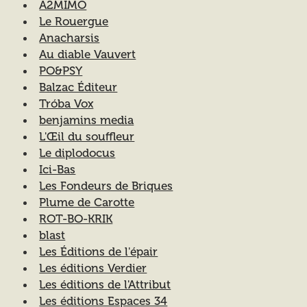
A2MIMO
Le Rouergue
Anacharsis
Au diable Vauvert
PO&PSY
Balzac Éditeur
Tróba Vox
benjamins media
L'Œil du souffleur
Le diplodocus
Ici-Bas
Les Fondeurs de Briques
Plume de Carotte
ROT-BO-KRIK
blast
Les Éditions de l'épair
Les éditions Verdier
Les éditions de l'Attribut
Les éditions Espaces 34