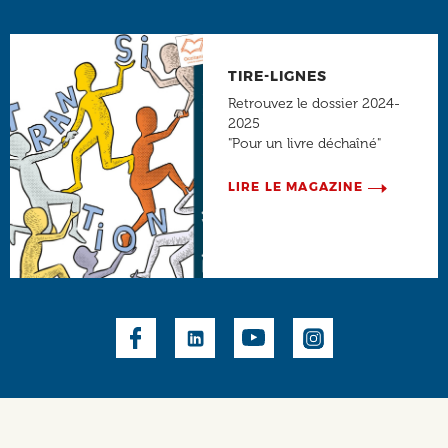
TIRE-LIGNES
Retrouvez le dossier 2024-
2025
"Pour un livre déchaîné"
LIRE LE MAGAZINE
Social